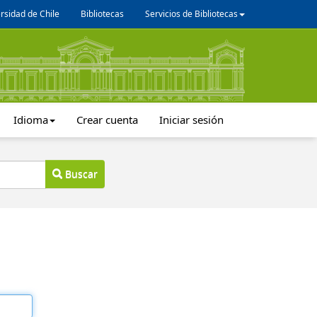
rsidad de Chile
Bibliotecas
Servicios de Bibliotecas
Idioma
Crear cuenta
Iniciar sesión
Buscar