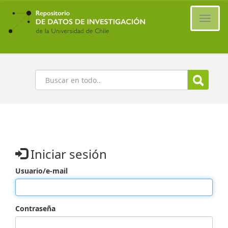
Ir
al
Cambi
contenido
naveg
principal
Buscar
Iniciar sesión
Usuario/e-mail
Contraseña