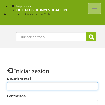
Ir
al
Cambi
contenido
naveg
principal
Buscar
Iniciar sesión
Usuario/e-mail
Contraseña