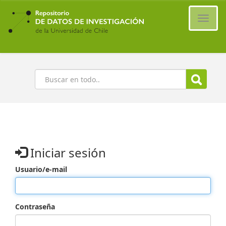
Ir
al
Cambi
contenido
naveg
principal
Buscar
Iniciar sesión
Usuario/e-mail
Contraseña