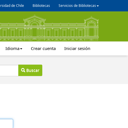
rsidad de Chile
Bibliotecas
Servicios de Bibliotecas
Idioma
Crear cuenta
Iniciar sesión
Buscar