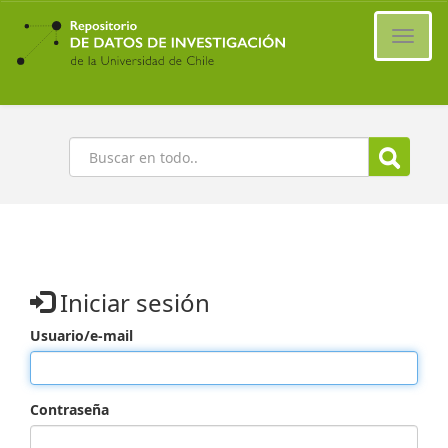
Ir
al
Cambi
contenido
naveg
principal
Buscar
Iniciar sesión
Usuario/e-mail
Contraseña