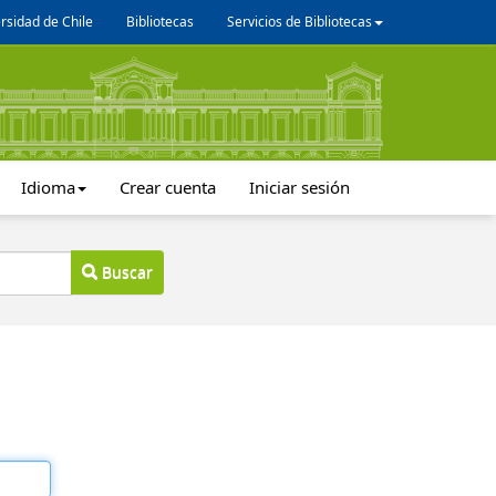
rsidad de Chile
Bibliotecas
Servicios de Bibliotecas
Idioma
Crear cuenta
Iniciar sesión
Buscar