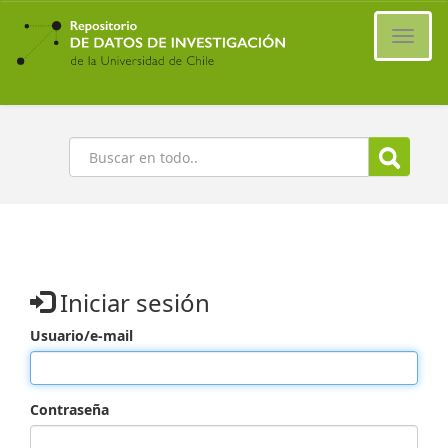
Ir
al
Cambi
contenido
naveg
principal
Buscar
Iniciar sesión
Usuario/e-mail
Contraseña