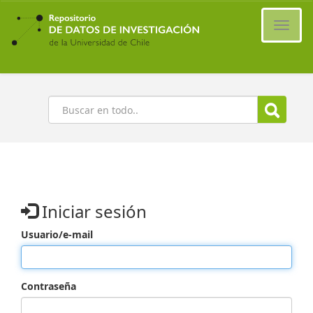
Ir
al
Cambi
contenido
naveg
principal
Buscar
Iniciar sesión
Usuario/e-mail
Contraseña