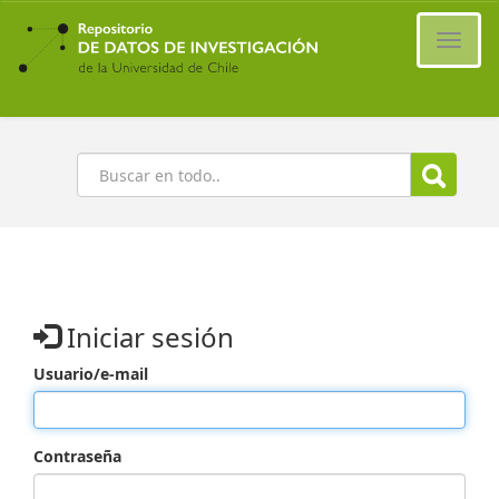
Ir
al
Cambi
contenido
naveg
principal
Buscar
Iniciar sesión
Usuario/e-mail
Contraseña