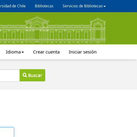
rsidad de Chile
Bibliotecas
Servicios de Bibliotecas
Idioma
Crear cuenta
Iniciar sesión
Buscar