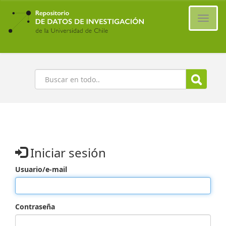
Ir
al
Cambi
contenido
naveg
principal
Buscar
Iniciar sesión
Usuario/e-mail
Contraseña