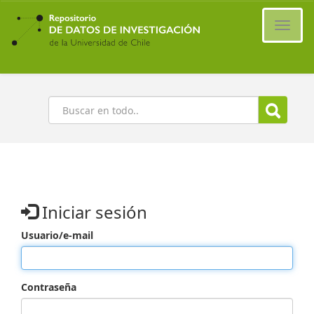
Ir
al
Cambi
contenido
naveg
principal
Buscar
Iniciar sesión
Usuario/e-mail
Contraseña