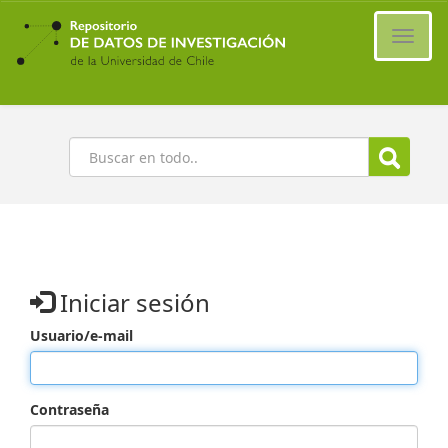
Ir
al
Cambi
contenido
naveg
principal
Buscar
Iniciar sesión
Usuario/e-mail
Contraseña