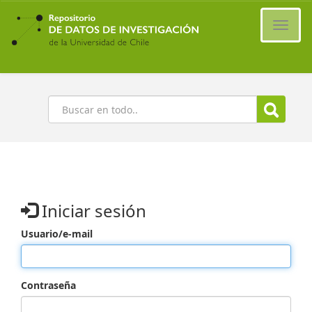
Ir
al
Cambi
contenido
naveg
principal
Buscar
Iniciar sesión
Usuario/e-mail
Contraseña