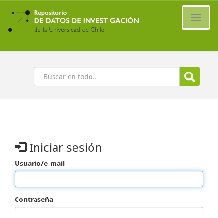
Ir
al
Cambi
contenido
naveg
principal
Buscar
Iniciar sesión
Usuario/e-mail
Contraseña