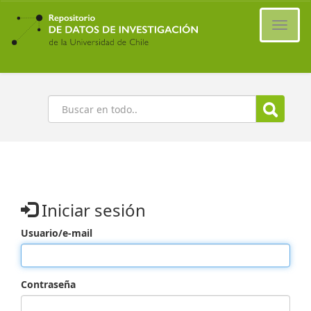
Ir
al
Cambi
contenido
naveg
principal
Buscar
Iniciar sesión
Usuario/e-mail
Contraseña