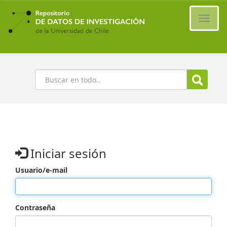
Ir
al
Cambi
contenido
naveg
principal
Buscar
Iniciar sesión
Usuario/e-mail
Contraseña