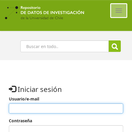
Ir
al
Cambi
contenido
naveg
principal
Buscar
Iniciar sesión
Usuario/e-mail
Contraseña