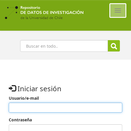
Ir
al
Cambi
contenido
naveg
principal
Buscar
Iniciar sesión
Usuario/e-mail
Contraseña