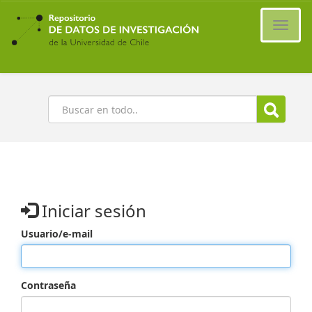
Ir
al
Cambi
contenido
naveg
principal
Buscar
Iniciar sesión
Usuario/e-mail
Contraseña