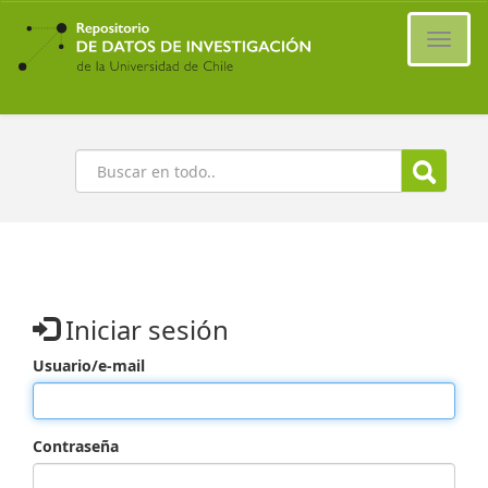
Ir
al
Cambi
contenido
naveg
principal
Buscar
Iniciar sesión
Usuario/e-mail
Contraseña