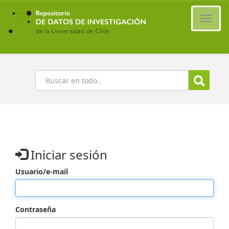
Ir
al
Cambi
contenido
naveg
principal
Buscar
Iniciar sesión
Usuario/e-mail
Contraseña