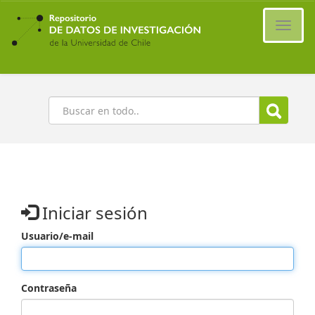
Ir
al
Cambi
contenido
naveg
principal
Buscar
Iniciar sesión
Usuario/e-mail
Contraseña