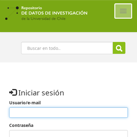
Ir
al
Cambi
contenido
naveg
principal
Buscar
Iniciar sesión
Usuario/e-mail
Contraseña