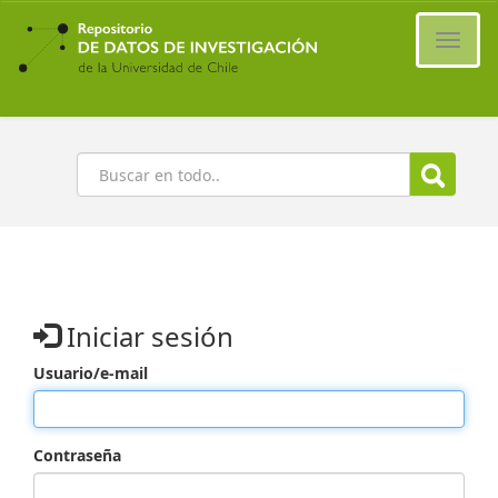
Ir
al
Cambi
contenido
naveg
principal
Buscar
Iniciar sesión
Usuario/e-mail
Contraseña