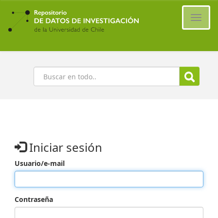
Ir
al
Cambi
contenido
naveg
principal
Buscar
Iniciar sesión
Usuario/e-mail
Contraseña