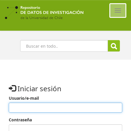
Ir
al
Cambi
contenido
naveg
principal
Buscar
Iniciar sesión
Usuario/e-mail
Contraseña