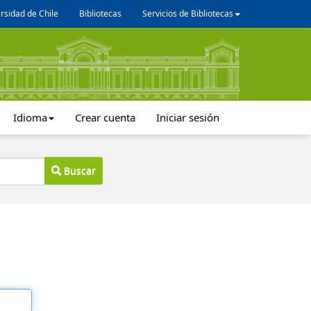
rsidad de Chile
Bibliotecas
Servicios de Bibliotecas
Idioma
Crear cuenta
Iniciar sesión
Buscar