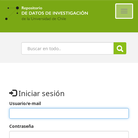
Ir
al
Cambi
contenido
naveg
principal
Buscar
Iniciar sesión
Usuario/e-mail
Contraseña