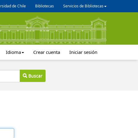
rsidad de Chile
Bibliotecas
Servicios de Bibliotecas
Idioma
Crear cuenta
Iniciar sesión
Buscar