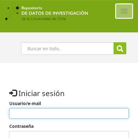
Ir
al
Cambi
contenido
naveg
principal
Buscar
Iniciar sesión
Usuario/e-mail
Contraseña