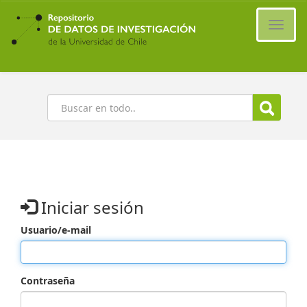
Ir
al
Cambi
contenido
naveg
principal
Buscar
Iniciar sesión
Usuario/e-mail
Contraseña