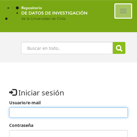
Ir
al
Cambi
contenido
naveg
principal
Buscar
Iniciar sesión
Usuario/e-mail
Contraseña