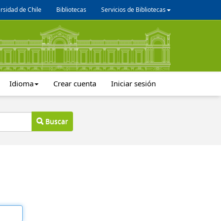
rsidad de Chile
Bibliotecas
Servicios de Bibliotecas
Idioma
Crear cuenta
Iniciar sesión
Buscar