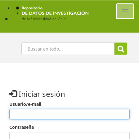
Ir
al
Cambi
contenido
naveg
principal
Buscar
Iniciar sesión
Usuario/e-mail
Contraseña