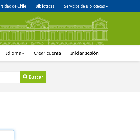
rsidad de Chile
Bibliotecas
Servicios de Bibliotecas
Idioma
Crear cuenta
Iniciar sesión
Buscar