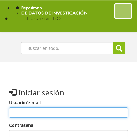
Ir
al
Cambi
contenido
naveg
principal
Buscar
Iniciar sesión
Usuario/e-mail
Contraseña