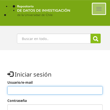
Ir
al
Cambi
contenido
naveg
principal
Buscar
Iniciar sesión
Usuario/e-mail
Contraseña