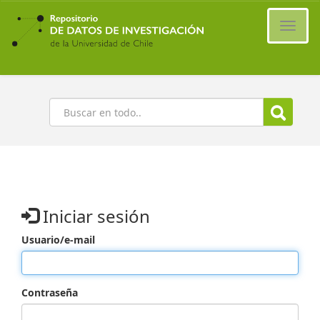
Ir
al
Cambi
contenido
naveg
principal
Buscar
Iniciar sesión
Usuario/e-mail
Contraseña