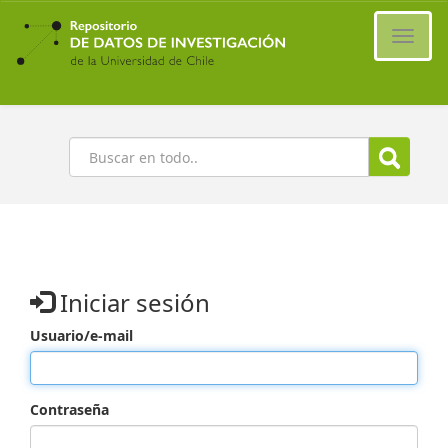
Ir
al
Cambi
contenido
naveg
principal
Buscar
Iniciar sesión
Usuario/e-mail
Contraseña