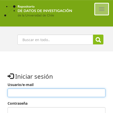
Ir
al
Cambi
contenido
naveg
principal
Buscar
Iniciar sesión
Usuario/e-mail
Contraseña