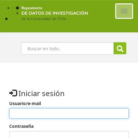
Ir
al
Cambi
contenido
naveg
principal
Buscar
Iniciar sesión
Usuario/e-mail
Contraseña