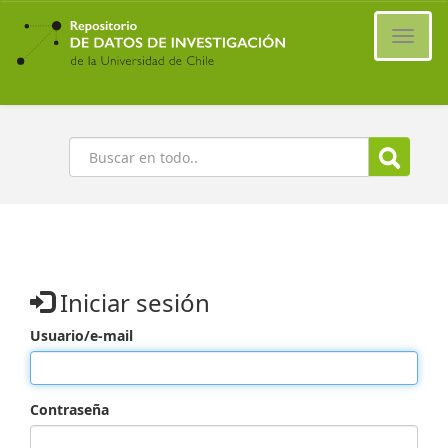
Ir
al
Cambi
contenido
naveg
principal
Buscar
Iniciar sesión
Usuario/e-mail
Contraseña