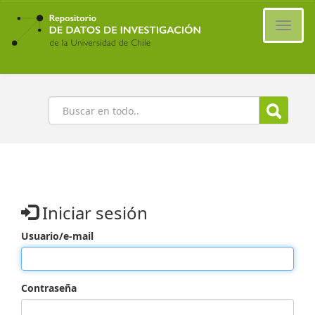
Ir
al
Cambi
contenido
naveg
principal
Buscar
Iniciar sesión
Usuario/e-mail
Contraseña