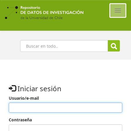
Ir
al
Cambi
contenido
naveg
principal
Buscar
Iniciar sesión
Usuario/e-mail
Contraseña