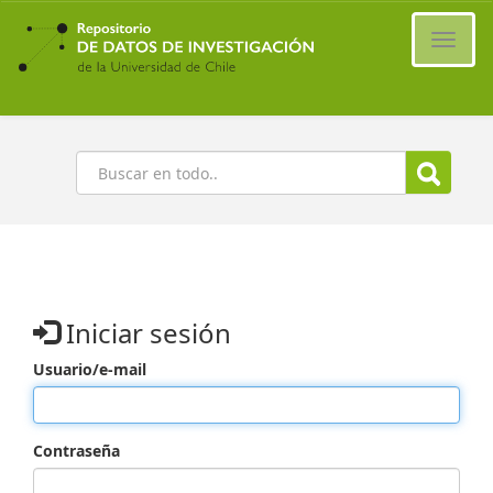
Ir
al
Cambi
contenido
naveg
principal
Buscar
Iniciar sesión
Usuario/e-mail
Contraseña