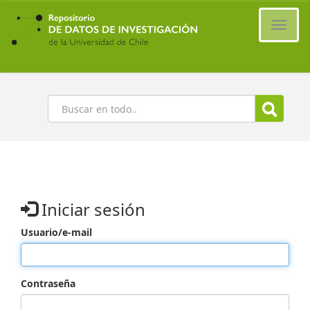
Ir
al
Cambi
contenido
naveg
principal
Buscar
Iniciar sesión
Usuario/e-mail
Contraseña