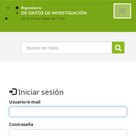
Ir
al
Cambi
contenido
naveg
principal
Buscar
Iniciar sesión
Usuario/e-mail
Contraseña