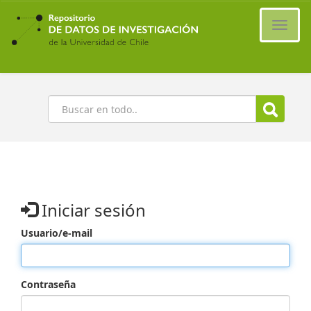
Ir
al
Cambi
contenido
naveg
principal
Buscar
Iniciar sesión
Usuario/e-mail
Contraseña